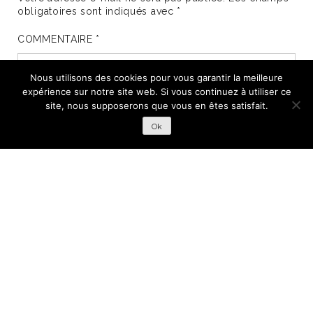
obligatoires sont indiqués avec
*
COMMENTAIRE
*
Nous utilisons des cookies pour vous garantir la meilleure
expérience sur notre site web. Si vous continuez à utiliser ce
site, nous supposerons que vous en êtes satisfait.
Ok
Nom
*
E-mail
*
Site web