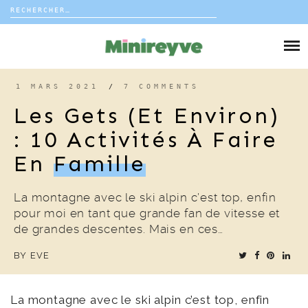
Rechercher :
Skip
to
DIY
content
VIE DE FAMILLE
1 MARS 2021
/
7 COMMENTS
Les Gets (et Environ)
DÉCO
: 10 Activités À Faire
En
Famille
VOYAGE
COUP DE COEUR
La montagne avec le ski alpin c’est top, enfin
pour moi en tant que grande fan de vitesse et
de grandes descentes. Mais en ces…
EDITORIAL
BY
EVE
La montagne avec le ski alpin c’est top, enfin