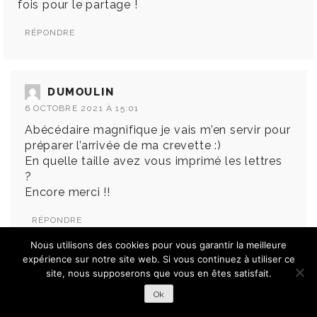
fois pour le partage !
RÉPONDRE
DUMOULIN
6 OCTOBRE 2021 À 15:01
Abécédaire magnifique je vais m’en servir pour
préparer l’arrivée de ma crevette :)
En quelle taille avez vous imprimé les lettres
?
Encore merci !!
RÉPONDRE
Nous utilisons des cookies pour vous garantir la meilleure
expérience sur notre site web. Si vous continuez à utiliser ce
site, nous supposerons que vous en êtes satisfait.
FANNY
Ok
28 FÉVRIER 2020 À 22:10