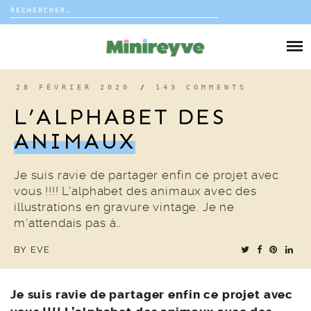
Rechercher :
Skip
to
DIY
content
VIE DE FAMILLE
28 FÉVRIER 2020
/
143 COMMENTS
L’ALPHABET DES
DÉCO
ANIMAUX
VOYAGE
Je suis ravie de partager enfin ce projet avec
vous !!!! L’alphabet des animaux avec des
COUP DE COEUR
illustrations en gravure vintage. Je ne
m’attendais pas à…
EDITORIAL
BY
EVE
Je suis ravie de partager enfin ce projet avec