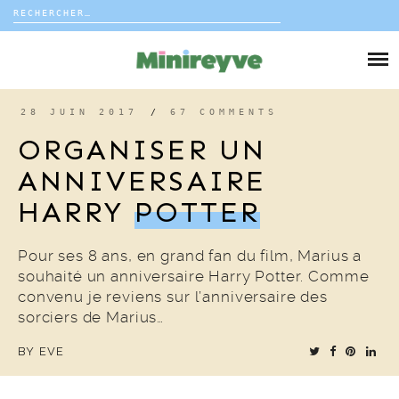
Rechercher :
Skip
to
DIY
content
VIE DE FAMILLE
28 JUIN 2017
/
67 COMMENTS
ORGANISER UN
DÉCO
ANNIVERSAIRE
HARRY
POTTER
VOYAGE
COUP DE COEUR
Pour ses 8 ans, en grand fan du film, Marius a
souhaité un anniversaire Harry Potter. Comme
convenu je reviens sur l’anniversaire des
EDITORIAL
sorciers de Marius…
BY
EVE