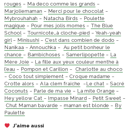
rouges
–
Ma deco comme les grands
–
Marjoliemaman
–
Merci pour le chocolat
–
Mybrouhahah
–
Natacha Birds
–
Poulette
magique
–
Pour mes jolis momes
–
The Blue
School
–
Tournicote…à cloche-pied
–
Yeah-yeah
girl
–
Minisushi
–
C’est dans combien de dodo
–
Nanikaa
–
Annouchka
–
Au petit bonheur le
chance
–
Bambichoses
–
Samerlipopette
–
La
Mère Joie
–
La fille aux yeux couleur menthe à
l’eau
–
Pompon et Carillon
–
Charlotte au choco
–
Coco tout simplement
–
Croque madame
–
Crotte alors
–
A la clem fraiche
–
Le chat
–
Sacré
Coconuts
–
Parle de ma vie
–
La mite Orange
–
Hey yellow Cat
–
Impasse Minard
–
Petit Sweet
–
Chut Maman bavarde
–
maman est blonde
–
By
Paulette
J’aime aussi