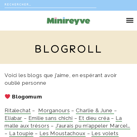
Rechercher :
Skip
to
DIY
content
VIE DE FAMILLE
BLOGROLL
DÉCO
VOYAGE
Voici les blogs que j’aime, en espérant avoir
oublié personne
COUP DE COEUR
Blogomum
EDITORIAL
Ritalechat
–
Morganours
–
Charlie & June
–
Eliabar
–
Emilie sans chichi
–
Et dieu créa
–
La
malle aux trésors
–
J’aurais pu m’appeler Marcel…
–
La toupie
–
Les Moustachoux
–
Les volets