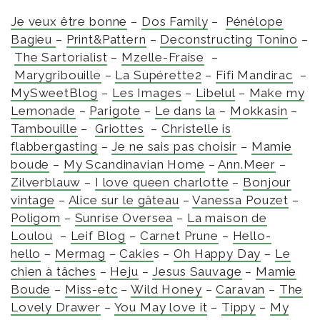
Je veux être bonne
–
Dos Family
–
Pénélope
Bagieu
–
Print&Pattern
–
Deconstructing Tonino
–
The Sartorialist
–
Mzelle-Fraise
–
Marygribouille
–
La Supérette2
–
Fifi Mandirac
–
MySweetBlog
–
Les Images
–
Libelul
–
Make my
Lemonade
–
Parigote
–
Le dans la
–
Mokkasin
–
Tambouille
–
Griottes
–
Christelle is
flabbergasting
–
Je ne sais pas choisir
–
Mamie
boude
–
My Scandinavian Home
–
Ann.Meer
–
Zilverblauw
–
I love queen charlotte
–
Bonjour
vintage
–
Alice sur le gâteau
–
Vanessa Pouzet
–
Poligom
–
Sunrise Oversea
–
La maison de
Loulou
–
Leif Blog
–
Carnet Prune
–
Hello-
hello
–
Mermag
–
Cakie
s –
Oh Happy Day
–
Le
chien à tâches
–
Heju
–
Jesus Sauvage
–
Mamie
Boude
–
Miss-etc
–
Wild Honey
–
Caravan
–
The
Lovely Drawer
–
You May love it
–
Tippy
–
My