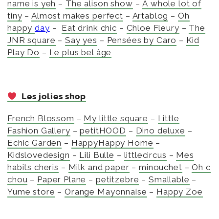
name is yeh
–
The alison show
–
A whole lot of
tiny
–
Almost makes perfect
–
Artablog
–
Oh
happy
day
–
Eat drink chic
–
Chloe Fleury
–
The
JNR square
–
Say yes
–
Pensées by Caro
–
Kid
Play Do
–
Le plus bel âge
Les jolies shop
French Blossom
–
My little square
–
Little
Fashion Gallery
–
petitHOOD
–
Dino deluxe
–
Echic Garden
–
Happy
Happy Home
–
Kidslovedesign
–
Lili Bulle
–
littlecircus
–
Mes
habits cheris
–
Milk and paper
–
minouchet
–
Oh c
chou
–
Paper Plane
–
petitzebre
–
Smallable
–
Yume store
–
Orange Mayonnaise
–
Happy Zoe