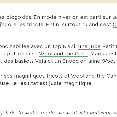
s blogokids. En mode hiver on est parti sur la
j’adore les tricots. Enfin, surtout quand c’est
C
onc habillée avec un top Kiabi,
une jupe
Petit
os pull en laine
Wool and the Gang
. Marius es
e, des baskets
Veja
et un Snood en laine
Wool 
 ses magnifiques tricots et Wool and the Gang
use, le résultat est juste magnifique.
gokids. In winter mode, we went with knitwear,