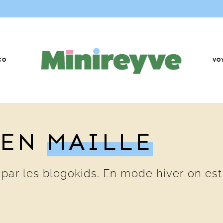
CO
VO
#EN
MAILLE
ar les blogokids. En mode hiver on est p