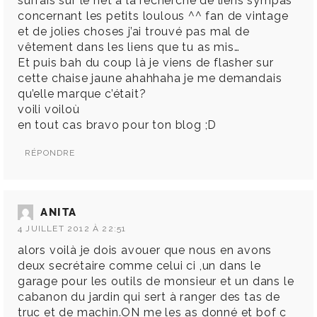
surfais sur le net à la recherche de liens sympas
concernant les petits loulous ^^ fan de vintage
et de jolies choses j’ai trouvé pas mal de
vêtement dans les liens que tu as mis…
Et puis bah du coup là je viens de flasher sur
cette chaise jaune ahahhaha je me demandais
qu’elle marque c’était?
voili voiloù
en tout cas bravo pour ton blog ;D
RÉPONDRE
ANITA
4 JUILLET 2012 À 22:51
alors voilà je dois avouer que nous en avons
deux secrétaire comme celui ci ,un dans le
garage pour les outils de monsieur et un dans le
cabanon du jardin qui sert à ranger des tas de
truc et de machin.ON me les as donné et bof c