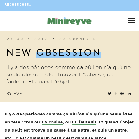
Rechercher :
Skip
to
DIY
content
VIE DE FAMILLE
27 JUIN 2012
/
20 COMMENTS
NEW
OBSESSION
DÉCO
Il y a des périodes comme ça où l’on n’a qu’une
VOYAGE
seule idée en tête : trouver LA chaise, ou LE
fauteuil. Et quand l’objet…
COUP DE COEUR
BY
EVE
EDITORIAL
Il y a des périodes comme ça où l’on n’a qu’une seule idée
en tête : trouver
LA chaise
, ou
LE fauteuil
. Et quand l’objet
du délit est trouvé on passe à un autre, et puis un autre,
etc… c’est comme un petit défit qu’on se lance.