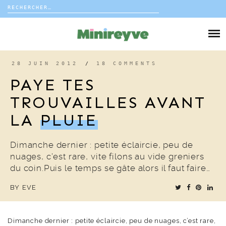
Rechercher :
Skip
to
DIY
content
VIE DE FAMILLE
28 JUIN 2012
/
18 COMMENTS
PAYE TES
DÉCO
TROUVAILLES AVANT
LA
PLUIE
VOYAGE
COUP DE COEUR
Dimanche dernier : petite éclaircie, peu de
nuages, c’est rare, vite filons au vide greniers
du coin.Puis le temps se gâte alors il faut faire…
EDITORIAL
BY
EVE
Dimanche dernier : petite éclaircie, peu de nuages, c’est rare,