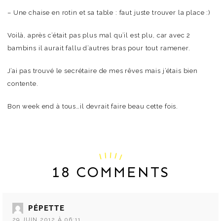
– Une chaise en rotin et sa table : faut juste trouver la place :)
Voilà, après c’était pas plus mal qu’il est plu, car avec 2
bambins il aurait fallu d’autres bras pour tout ramener.
J’ai pas trouvé le secrétaire de mes rêves mais j’étais bien
contente.
Bon week end à tous…il devrait faire beau cette fois.
18 COMMENTS
PÉPETTE
29 JUIN 2012 À 06:11