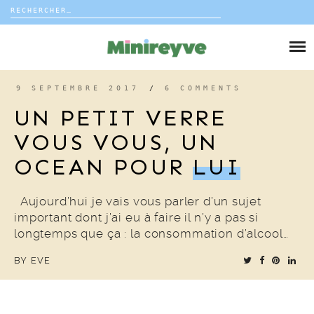
Rechercher :
Skip
to
DIY
content
VIE DE FAMILLE
9 SEPTEMBRE 2017
/
6 COMMENTS
UN PETIT VERRE
DÉCO
VOUS VOUS, UN
OCEAN POUR
LUI
VOYAGE
COUP DE COEUR
Aujourd’hui je vais vous parler d’un sujet
important dont j’ai eu à faire il n’y a pas si
longtemps que ça : la consommation d’alcool…
EDITORIAL
BY
EVE