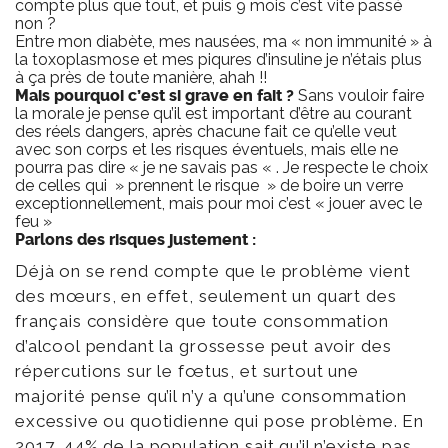
compte plus que tout, et puis 9 mois c’est vite passé
non ?
Entre mon diabète, mes nausées, ma « non immunité » à
la toxoplasmose et mes piqures d’insuline je n’étais plus
à ça près de toute manière, ahah !!
Mais pourquoi c’est si grave en fait ?
Sans vouloir faire
la morale je pense qu’il est important d’être au courant
des réels dangers, après chacune fait ce qu’elle veut
avec son corps et les risques éventuels, mais elle ne
pourra pas dire « je ne savais pas « . Je respecte le choix
de celles qui » prennent le risque » de boire un verre
exceptionnellement, mais pour moi c’est « jouer avec le
feu »
Parlons des risques justement :
Déjà on se rend compte que le problème vient
des mœurs, en effet, seulement un quart des
français considère que toute consommation
d’alcool pendant la grossesse peut avoir des
répercutions sur le fœtus, et surtout une
majorité pense qu’il n’y a qu’une consommation
excessive ou quotidienne qui pose problème. En
2017, 44% de la population sait qu’il n’existe pas