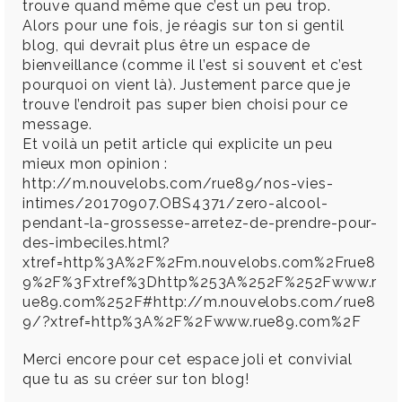
trouve quand même que c’est un peu trop.
Alors pour une fois, je réagis sur ton si gentil
blog, qui devrait plus être un espace de
bienveillance (comme il l’est si souvent et c’est
pourquoi on vient là). Justement parce que je
trouve l’endroit pas super bien choisi pour ce
message.
Et voilà un petit article qui explicite un peu
mieux mon opinion :
http://m.nouvelobs.com/rue89/nos-vies-
intimes/20170907.OBS4371/zero-alcool-
pendant-la-grossesse-arretez-de-prendre-pour-
des-imbeciles.html?
xtref=http%3A%2F%2Fm.nouvelobs.com%2Frue8
9%2F%3Fxtref%3Dhttp%253A%252F%252Fwww.r
ue89.com%252F#http://m.nouvelobs.com/rue8
9/?xtref=http%3A%2F%2Fwww.rue89.com%2F
Merci encore pour cet espace joli et convivial
que tu as su créer sur ton blog!