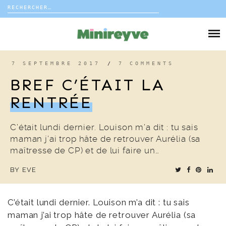
Rechercher :
Skip
to
DIY
content
VIE DE FAMILLE
7 SEPTEMBRE 2017
/
7 COMMENTS
BREF C’ÉTAIT LA
DÉCO
RENTRÉE
VOYAGE
C’était lundi dernier. Louison m’a dit : tu sais
maman j’ai trop hâte de retrouver Aurélia (sa
COUP DE COEUR
maîtresse de CP) et de lui faire un…
BY
EVE
EDITORIAL
C’était lundi dernier. Louison m’a dit : tu sais
maman j’ai trop hâte de retrouver Aurélia (sa