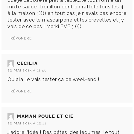
que je dépose le plat à table……le tout forme un
mixte sauce- bouillon dont on raffole tous les 4
à la maison ; )))) en tout cas je n’avais pas encore
tester avec le mascarpone et les crevettes et j’y
vais de ce pas i Merki EVE ; ))))
RÉPONDRE
CECILIA
22 MAI 2015 À 11:46
Oulala, je vais tester ça ce week-end !
RÉPONDRE
MAMAN POULE ET CIE
22 MAI 2015 À 12:11
J’adore l’idée ! Des pâtes, des légumes, le tout