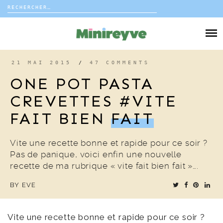
Rechercher :
Skip
to
DIY
content
VIE DE FAMILLE
21 MAI 2015
/
47 COMMENTS
ONE POT PASTA
DÉCO
CREVETTES #VITE
FAIT BIEN
FAIT
VOYAGE
COUP DE COEUR
Vite une recette bonne et rapide pour ce soir ?
Pas de panique, voici enfin une nouvelle
recette de ma rubrique « vite fait bien fait »….
EDITORIAL
BY
EVE
Vite une recette bonne et rapide pour ce soir ?