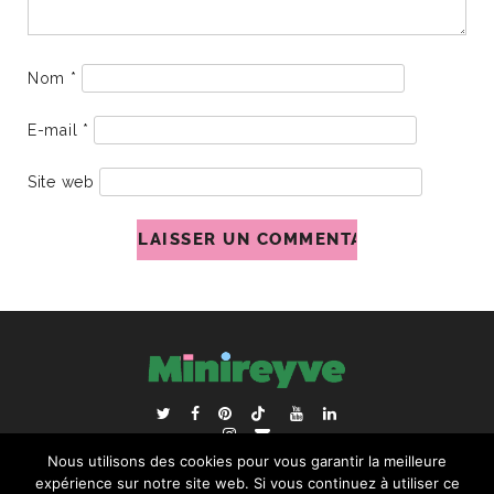
Nom
*
E-mail
*
Site web
ACCUEIL
BLOGROLL
Nous utilisons des cookies pour vous garantir la meilleure
RECHERCHER :
expérience sur notre site web. Si vous continuez à utiliser ce