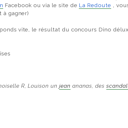
on
Facebook ou via le site de
La Redoute
, vou
ut à gagner)
éponds vite, le résultat du concours Dino délux
ises
iselle R, Louison un
jean
ananas, des
scandal