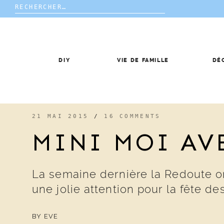
Rechercher :
Skip
to
content
DIY
VIE DE FAMILLE
DÉ
21 MAI 2015
/
16 COMMENTS
MINI MOI AV
La semaine dernière la Redoute o
une jolie attention pour la fête d
BY
EVE