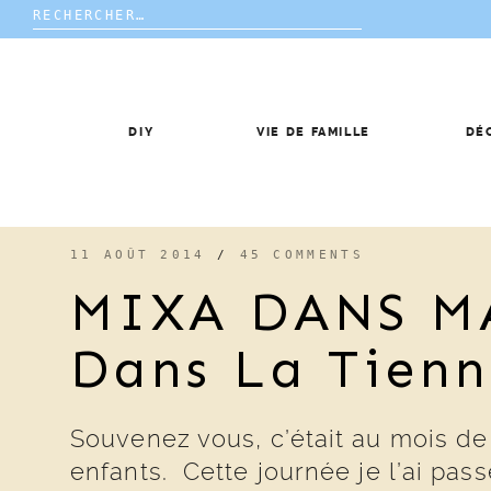
Rechercher :
Skip
to
content
DIY
VIE DE FAMILLE
DÉ
11 AOÛT 2014
/
45 COMMENTS
MIXA DANS MA
Dans La Tien
Souvenez vous, c’était au mois de 
enfants. Cette journée je l’ai pas