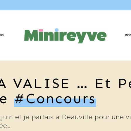
CO
VO
 VALISE … Et P
ne
#concours
juin et je partais à Deauville pour une v
sée…