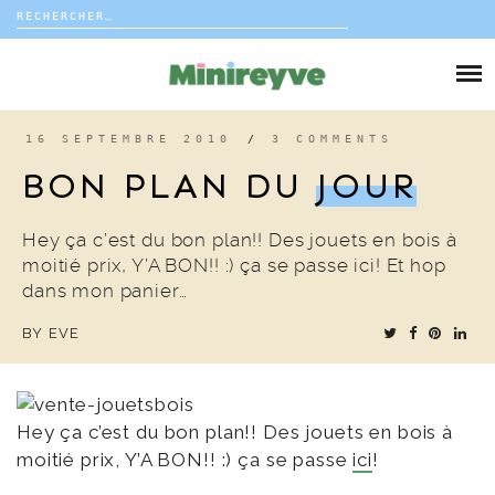
Rechercher :
Skip
to
DIY
content
VIE DE FAMILLE
16 SEPTEMBRE 2010
/
3 COMMENTS
BON PLAN DU
JOUR
DÉCO
Hey ça c’est du bon plan!! Des jouets en bois à
VOYAGE
moitié prix, Y’A BON!! :) ça se passe ici! Et hop
dans mon panier…
COUP DE COEUR
BY
EVE
EDITORIAL
Hey ça c’est du bon plan!! Des jouets en bois à
moitié prix, Y’A BON!! :) ça se passe
ici
!