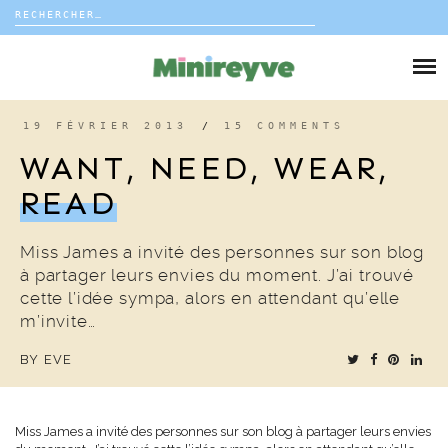
Rechercher :
Skip
to
DIY
content
VIE DE FAMILLE
19 FÉVRIER 2013
/
15 COMMENTS
WANT, NEED, WEAR,
DÉCO
READ
VOYAGE
Miss James a invité des personnes sur son blog
à partager leurs envies du moment. J’ai trouvé
COUP DE COEUR
cette l’idée sympa, alors en attendant qu’elle
m’invite…
EDITORIAL
BY
EVE
Miss James
a invité des personnes sur son blog à partager leurs envies