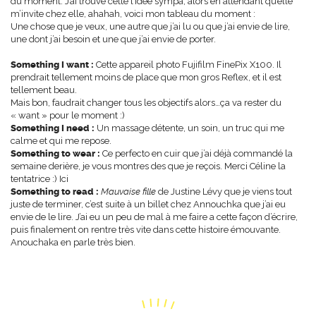
du moment. J’ai trouvé cette l’idée sympa, alors en attendant qu’elle
m’invite chez elle, ahahah, voici mon tableau du moment :
Une chose que je veux, une autre que j’ai lu ou que j’ai envie de lire,
une dont j’ai besoin et une que j’ai envie de porter.
Something I want :
Cette appareil photo Fujifilm FinePix X100. Il
prendrait tellement moins de place que mon gros Reflex, et il est
tellement beau.
Mais bon, faudrait changer tous les objectifs alors…ça va rester du
« want » pour le moment :)
Something I need :
Un massage détente, un soin, un truc qui me
calme et qui me repose.
Something to wear :
Ce perfecto en cuir que j’ai déjà commandé la
semaine derière, je vous montres des que je reçois. Merci
Céline
la
tentatrice :)
Ici
Something to read :
Mauvaise fille
de Justine Lévy que je viens tout
juste de terminer, c’est suite à un billet chez
Annouchka
que j’ai eu
envie de le lire. J’ai eu un peu de mal à me faire a cette façon d’écrire,
puis finalement on rentre très vite dans cette histoire émouvante.
Anouchaka en parle très bien.