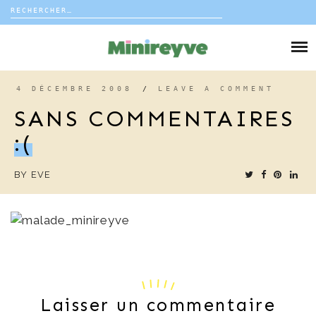
Rechercher :
Skip
to
DIY
content
VIE DE FAMILLE
4 DÉCEMBRE 2008
/
LEAVE A COMMENT
SANS COMMENTAIRES
DÉCO
:(
VOYAGE
BY
EVE
COUP DE COEUR
EDITORIAL
Laisser un commentaire