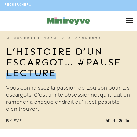
Rechercher :
Skip
to
DIY
content
VIE DE FAMILLE
4 NOVEMBRE 2014
/
4 COMMENTS
L’HISTOIRE D’UN
DÉCO
ESCARGOT… #PAUSE
LECTURE
VOYAGE
COUP DE COEUR
Vous connaissez la passion de Louison pour les
escargots. C’est limite obsessionnel qu’il faut en
ramener à chaque endroit qu’ il est possible
EDITORIAL
d’en trouver….
BY
EVE