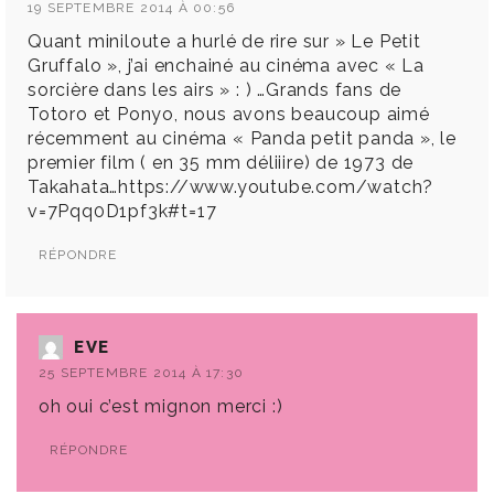
19 SEPTEMBRE 2014 À 00:56
Quant miniloute a hurlé de rire sur » Le Petit
Gruffalo », j’ai enchainé au cinéma avec « La
sorcière dans les airs » : ) …Grands fans de
Totoro et Ponyo, nous avons beaucoup aimé
récemment au cinéma « Panda petit panda », le
premier film ( en 35 mm déliiire) de 1973 de
Takahata…
https://www.youtube.com/watch?
v=7Pqq0D1pf3k#t=17
RÉPONDRE
EVE
25 SEPTEMBRE 2014 À 17:30
oh oui c’est mignon merci :)
RÉPONDRE