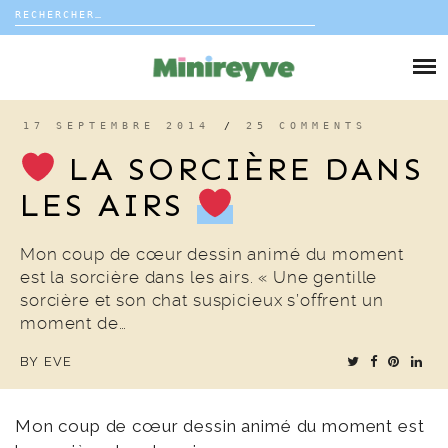
Rechercher :
Skip
to
DIY
content
VIE DE FAMILLE
17 SEPTEMBRE 2014
/
25 COMMENTS
LA SORCIÈRE DANS
DÉCO
LES AIRS
VOYAGE
Mon coup de cœur dessin animé du moment
est la sorcière dans les airs. « Une gentille
COUP DE COEUR
sorcière et son chat suspicieux s’offrent un
moment de…
EDITORIAL
BY
EVE
Mon coup de cœur dessin animé du moment est