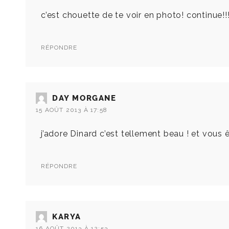
c’est chouette de te voir en photo! continue!!
RÉPONDRE
DAY MORGANE
15 AOÛT 2013 À 17:58
j’adore Dinard c’est tellement beau ! et vous ê
RÉPONDRE
KARYA
16 AOÛT 2013 À 12:53