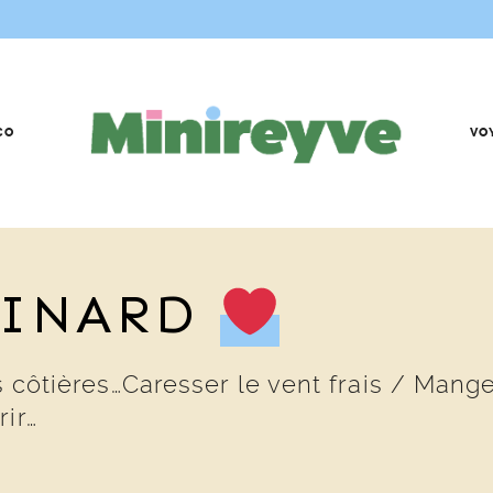
CO
VO
DINARD
es côtières…Caresser le vent frais / Man
ir…