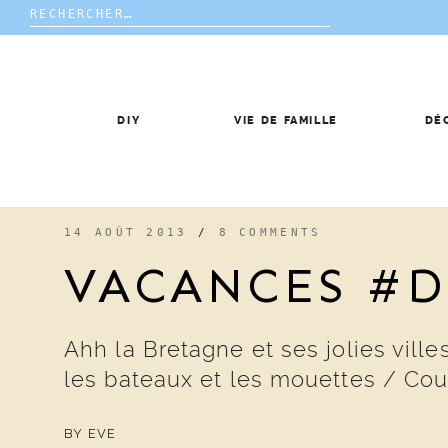
Rechercher :
Skip
to
content
DIY
VIE DE FAMILLE
DÉ
14 AOÛT 2013
/
8 COMMENTS
VACANCES #
Ahh la Bretagne et ses jolies vill
les bateaux et les mouettes / Cour
BY
EVE