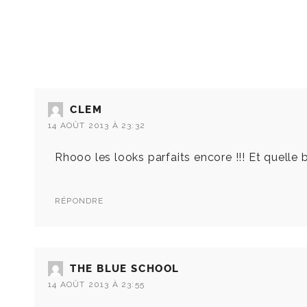
CLEM
14 AOÛT 2013 À 23:32
Rhooo les looks parfaits encore !!! Et quelle b
RÉPONDRE
THE BLUE SCHOOL
14 AOÛT 2013 À 23:55