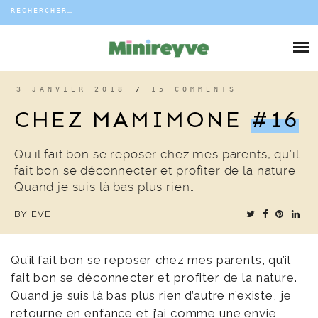
Rechercher :
Skip
to
DIY
content
VIE DE FAMILLE
3 JANVIER 2018
/
15 COMMENTS
CHEZ MAMIMONE
#16
DÉCO
Qu’il fait bon se reposer chez mes parents, qu’il
VOYAGE
fait bon se déconnecter et profiter de la nature.
Quand je suis là bas plus rien…
COUP DE COEUR
BY
EVE
EDITORIAL
Qu’il fait bon se reposer chez mes parents, qu’il
fait bon se déconnecter et profiter de la nature.
Quand je suis là bas plus rien d’autre n’existe, je
retourne en enfance et j’ai comme une envie