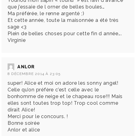
Youhou mon sapin « tounu » est ravi d avance
que j’essaie de l orner de belles boules…
Ma préférée, le renne argenté ;)
Et cette année, toute la maisonnée a été très
sage <3
Plein de belles choses pour cette fin d année….
Virginie
ANLOR
8 DÉCEMBRE 2014 À 23:05
super! Alice et moi on adore les sonny angel!
Celle qu’on préfère c’est celle avec le
bonhomme de neige et le chapeau rose!!! Mais
elles sont toutes trop top! Trop cool comme
dirait Alice!
Merci pour le concours. !
Bonne soirée
Anlor et alice