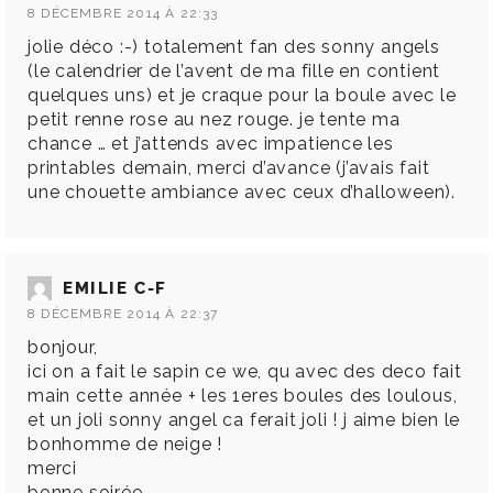
8 DÉCEMBRE 2014 À 22:33
jolie déco :-) totalement fan des sonny angels
(le calendrier de l’avent de ma fille en contient
quelques uns) et je craque pour la boule avec le
petit renne rose au nez rouge. je tente ma
chance … et j’attends avec impatience les
printables demain, merci d’avance (j’avais fait
une chouette ambiance avec ceux d’halloween).
EMILIE C-F
8 DÉCEMBRE 2014 À 22:37
bonjour,
ici on a fait le sapin ce we, qu avec des deco fait
main cette année + les 1eres boules des loulous,
et un joli sonny angel ca ferait joli ! j aime bien le
bonhomme de neige !
merci
bonne soirée