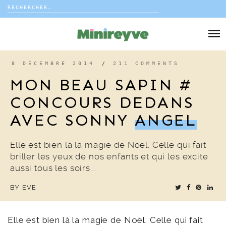
Rechercher :
Skip
to
DIY
content
VIE DE FAMILLE
8 DÉCEMBRE 2014
/
211 COMMENTS
MON BEAU SAPIN #
DÉCO
CONCOURS DEDANS
AVEC SONNY
ANGEL
VOYAGE
COUP DE COEUR
Elle est bien là la magie de Noël. Celle qui fait
briller les yeux de nos enfants et qui les excite
aussi tous les soirs….
EDITORIAL
BY
EVE
Elle est bien là la magie de Noël. Celle qui fait