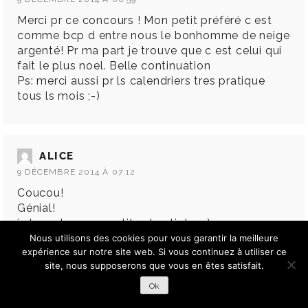
Merci pr ce concours ! Mon petit préféré c est
comme bcp d entre nous le bonhomme de neige
argenté! Pr ma part je trouve que c est celui qui
fait le plus noel. Belle continuation
Ps: merci aussi pr ls calendriers tres pratique
tous ls mois ;-)
ALICE
9 DÉCEMBRE 2014 À 07:12
Coucou!
Génial!
je les adore ces petites bestioles :)
surtout le bonhomme de neige tout dodu, il est
Nous utilisons des cookies pour vous garantir la meilleure
expérience sur notre site web. Si vous continuez à utiliser ce
superbe!
site, nous supposerons que vous en êtes satisfait.
bonne journée à vous
Ok