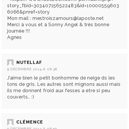
story_fbid=303407156522483&id=10000559603
6066&pnref=story
Mon mail :
mestroiszamours@laposte.net
Merci à vous et à Sonny Angel & très bonne
journée !!!
Agnes
NUTELLAF
9 DÉCEMBRE 2014 À 06:38
J’aime bien le petit bonhomme de neige ds les
tons de gris. Les autres sont mignons aussi mais
ils me donnent froid aux fesses a etre si peu
couverts.. :)
CLÉMENCE
9 DÉCEMBRE 2014 À 06:59