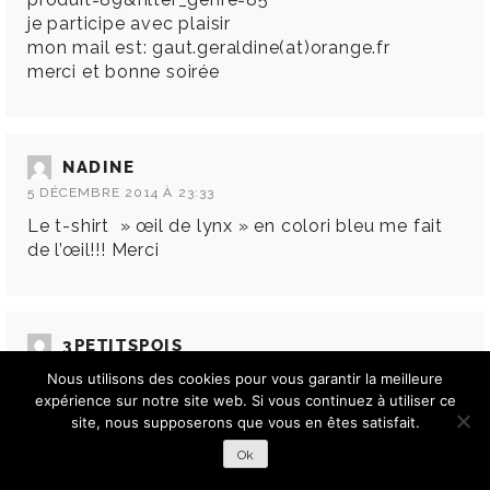
je participe avec plaisir
mon mail est: gaut.geraldine(at)orange.fr
merci et bonne soirée
NADINE
5 DÉCEMBRE 2014 À 23:33
Le t-shirt » œil de lynx » en colori bleu me fait
de l’œil!!! Merci
3PETITSPOIS
6 DÉCEMBRE 2014 À 08:38
Nous utilisons des cookies pour vous garantir la meilleure
expérience sur notre site web. Si vous continuez à utiliser ce
Ah sympa
site, nous supposerons que vous en êtes satisfait.
Sympas les t shirts ! Pour nous ça sera œil de
lynx !!! Merci ;)
Ok