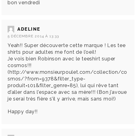
bon vendredi
ADELINE
5 DÉCEMBRE 2014 À 13:33
Yeah!! Super découverte cette marque ! Les tee
shirts pour adultes me font de l’oeil!
Je vois bien Robinson avec le teeshirt super
cosmos!!!
(
http://www.monsieurpoulet.com/collection/co
smos/?from=9378&filter_type-
produit=101&filter_genre=85
), lui qui rêve tant
d’aller dans l’espace avec sa mère!!! (Bon j’avoue
je serai très fière s’il y arrive, mais sans moi!)
Happy day!!