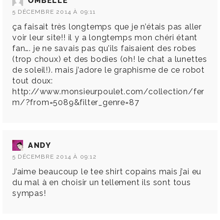
OMBELLE
5 DÉCEMBRE 2014 À 09:11
ça faisait très longtemps que je n’étais pas aller
voir leur site!! il y a longtemps mon chéri étant
fan…. je ne savais pas qu’ils faisaient des robes
(trop choux) et des bodies (oh! le chat a lunettes
de soleil!). mais j’adore le graphisme de ce robot
tout doux:
http://www.monsieurpoulet.com/collection/fer
m/?from=5089&filter_genre=87
ANDY
5 DÉCEMBRE 2014 À 09:12
J’aime beaucoup le tee shirt copains mais j’ai eu
du mal à en choisir un tellement ils sont tous
sympas!