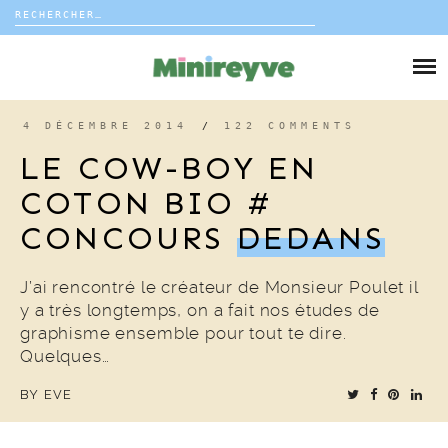
Rechercher :
Skip
to
DIY
content
VIE DE FAMILLE
4 DÉCEMBRE 2014
/
122 COMMENTS
LE COW-BOY EN
DÉCO
COTON BIO #
CONCOURS
DEDANS
VOYAGE
COUP DE COEUR
J’ai rencontré le créateur de Monsieur Poulet il
y a très longtemps, on a fait nos études de
graphisme ensemble pour tout te dire.
EDITORIAL
Quelques…
BY
EVE