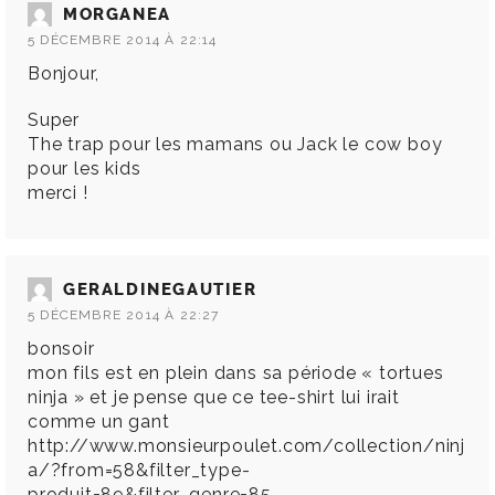
MORGANEA
5 DÉCEMBRE 2014 À 22:14
Bonjour,
Super
The trap pour les mamans ou Jack le cow boy
pour les kids
merci !
GERALDINEGAUTIER
5 DÉCEMBRE 2014 À 22:27
bonsoir
mon fils est en plein dans sa période « tortues
ninja » et je pense que ce tee-shirt lui irait
comme un gant
http://www.monsieurpoulet.com/collection/ninj
a/?from=58&filter_type-
produit=89&filter_genre=85