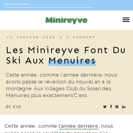
Rechercher :
Skip
to
DIY
content
VIE DE FAMILLE
23 JANVIER 2020
/
1 COMMENT
Les Minireyve Font Du
DÉCO
Ski Aux
Menuires
VOYAGE
Cette année, comme l’année dernière, nous
avons passé le réveillon du nouvel an à la
COUP DE COEUR
montagne. Aux Villages Club du Soleil des
Menuires plus exactement.C’est…
EDITORIAL
BY
EVE
Cette année, comme
l’année dernière
, nous