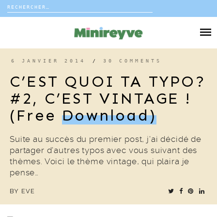
Rechercher :
Skip
to
DIY
content
VIE DE FAMILLE
6 JANVIER 2014
/
30 COMMENTS
C’EST QUOI TA TYPO?
DÉCO
#2, C’EST VINTAGE !
(free
Download)
VOYAGE
COUP DE COEUR
Suite au succès du premier post, j’ai décidé de
partager d’autres typos avec vous suivant des
thèmes. Voici le thème vintage, qui plaira je
EDITORIAL
pense…
BY
EVE