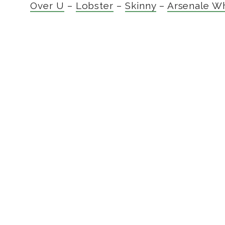
Over U
–
Lobster
–
Skinny
–
Arsenale W