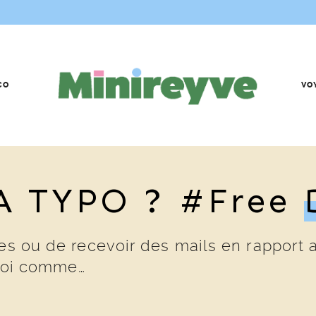
CO
VO
A TYPO ? #free
res ou de recevoir des mails en rapport
quoi comme…