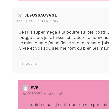
JESUSSAUVAGE
15 OCTOBRE 2013 À 01:03
Je suis super méga à la bourre sur tes posts E
bugge alors je le laisse ici…J’adore le nouvea
le mien quand j’aurai fini le site marchand…j’a
vivre et vos sourires me font du bien les mau
RÉPONDRE
EVE
15 OCTOBRE 2013 À 13:58
t’inquiètes pas, je sais que tu es là pas lo