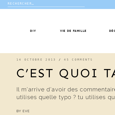
Rechercher :
Skip
to
content
DIY
VIE DE FAMILLE
DÉ
14 OCTOBRE 2013
/
45 COMMENTS
C’EST QUOI T
Il m’arrive d’avoir des commentai
utilises quelle typo ? tu utilises 
BY
EVE