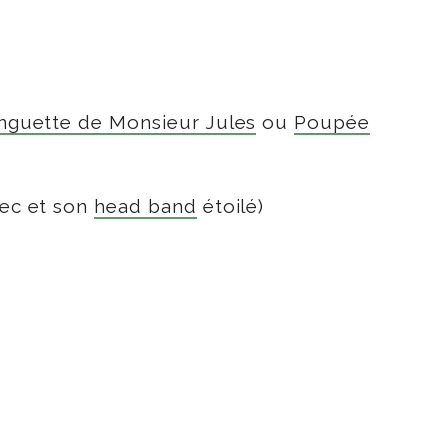
inguette de Monsieur Jules
ou
Poupée
vec et son
head band
étoilé)