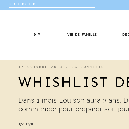
Rechercher :
Skip
to
content
DIY
VIE DE FAMILLE
DÉ
17 OCTOBRE 2013
/
36 COMMENTS
WHISHLIST D
Dans 1 mois Louison aura 3 ans. D
commencer pour préparer son jou
BY
EVE