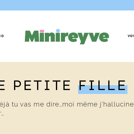
CO
VO
E PETITE
FILLE
éjà tu vas me dire…moi même j’hallucine.
r…