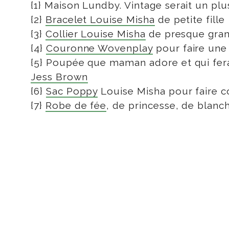
{1} Maison Lundby. Vintage serait un plus
{2}
Bracelet Louise Misha
de petite fille
{3}
Collier Louise Misha
de presque grand
{4}
Couronne Wovenplay
pour faire une 
{5} Poupée que maman adore et qui fera 
Jess Brown
{6}
Sac Poppy
Louise Misha pour fair
{7}
Robe de fée
, de princesse, de blanc