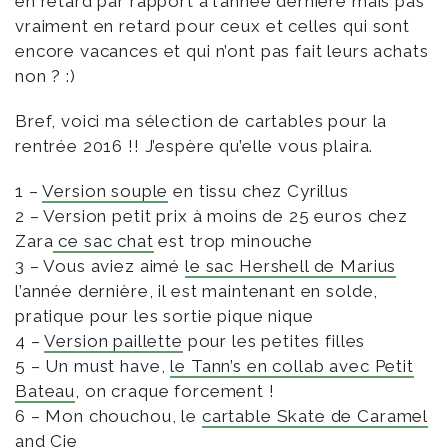
en retard par rapport à l’année dernière mais pas
vraiment en retard pour ceux et celles qui sont
encore vacances et qui n’ont pas fait leurs achats
non ? :)
Bref, voici ma sélection de cartables pour la
rentrée 2016 !! J’espère qu’elle vous plaira.
1 –
Version souple
en tissu chez Cyrillus
2 – Version petit prix à moins de 25 euros chez
Zara
ce sac chat
est trop minouche
3 – Vous aviez aimé
le sac Hershell de Marius
l’année dernière, il est maintenant en solde,
pratique pour les sortie pique nique
4 –
Version paillette
pour les petites filles
5 – Un must have,
le Tann’s en collab avec Petit
Bateau
, on craque forcement !
6 – Mon chouchou, le
cartable Skate de Caramel
and Cie