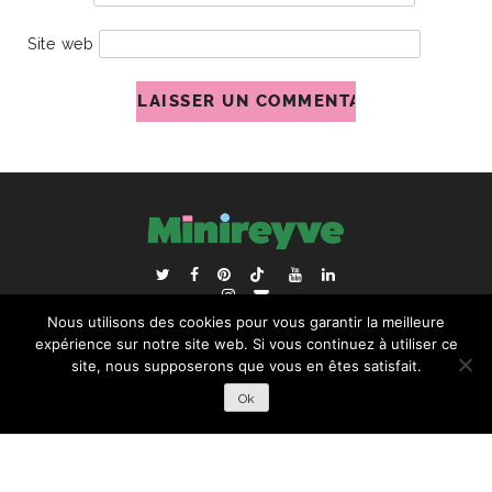
Site web
ACCUEIL
BLOGROLL
Nous utilisons des cookies pour vous garantir la meilleure
RECHERCHER :
expérience sur notre site web. Si vous continuez à utiliser ce
site, nous supposerons que vous en êtes satisfait.
Ok
COPYRIGHT © 2026 | ALL RIGHTS RESERVED |
DESIGNÉ
PAR STUDIO PIXEL MAGIQUE