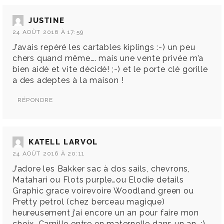
JUSTINE
24 AOÛT 2016 À 17:59
J’avais repéré les cartables kiplings :-) un peu
chers quand même…. mais une vente privée m’a
bien aidé et vite décidé! ;-) et le porte clé gorille
a des adeptes à la maison !
RÉPONDRE
KATELL LARVOL
24 AOÛT 2016 À 20:11
J’adore les Bakker sac à dos sails, chevrons,
Matahari ou Flots purple…ou Elodie details
Graphic grace voirevoire Woodland green ou
Pretty petrol (chez berceau magique)
heureusement j’ai encore un an pour faire mon
choix, Camille entre en maternelle dans un an. :)