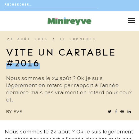
Rechercher :
Skip
to
DIY
content
VIE DE FAMILLE
24 AOÛT 2016
/
11 COMMENTS
VITE UN CARTABLE
DÉCO
#2016
VOYAGE
Nous sommes le 24 août ? Ok je suis
légèrement en retard par rapport à l’année
COUP DE COEUR
dernière mais pas vraiment en retard pour ceux
et…
EDITORIAL
BY
EVE
Nous sommes le 24 août ? Ok je suis légèrement