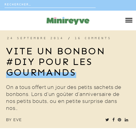
Rechercher :
Skip
to
DIY
content
VIE DE FAMILLE
24 SEPTEMBRE 2014
/
16 COMMENTS
VITE UN BONBON
DÉCO
#DIY POUR LES
GOURMANDS
VOYAGE
COUP DE COEUR
On a tous offert un jour des petits sachets de
bonbons. Lors d’un goûter d’anniversaire de
nos petits bouts, ou en petite surprise dans
EDITORIAL
nos…
BY
EVE