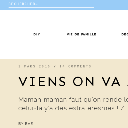
Rechercher :
Skip
to
content
DIY
VIE DE FAMILLE
DÉ
1 MARS 2016
/
14 COMMENTS
VIENS ON VA
Maman maman faut qu’on rende les 
celui-là y’a des estrateresmes ! /…
BY
EVE