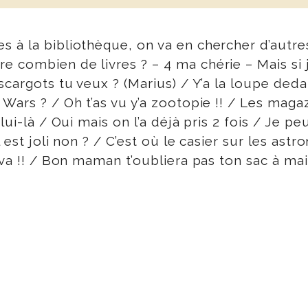
 à la bibliothèque, on va en chercher d’autres
 combien de livres ? – 4 ma chérie – Mais si 
cargots tu veux ? (Marius) / Y’a la loupe dedan
 Wars ? / Oh t’as vu y’a zootopie !! / Les ma
lui-là / Oui mais on l’a déjà pris 2 fois / Je 
 est joli non ? / C’est où le casier sur les ast
va !! / Bon maman t’oubliera pas ton sac à main