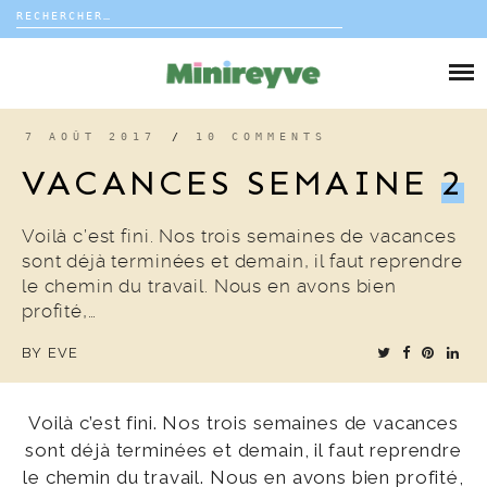
Rechercher :
Skip
to
DIY
content
VIE DE FAMILLE
7 AOÛT 2017
/
10 COMMENTS
VACANCES SEMAINE
2
DÉCO
Voilà c’est fini. Nos trois semaines de vacances
VOYAGE
sont déjà terminées et demain, il faut reprendre
le chemin du travail. Nous en avons bien
COUP DE COEUR
profité,…
BY
EVE
EDITORIAL
Voilà c’est fini. Nos trois semaines de vacances
sont déjà terminées et demain, il faut reprendre
le chemin du travail. Nous en avons bien profité,