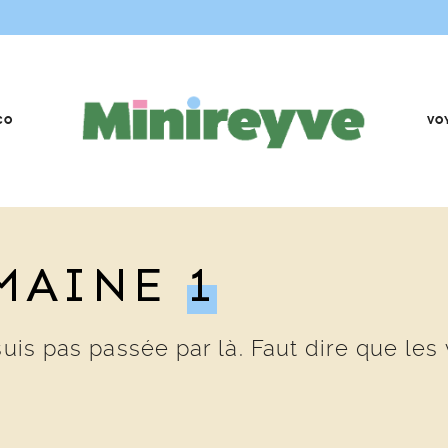
CO
VO
EMAINE
1
suis pas passée par là. Faut dire que le