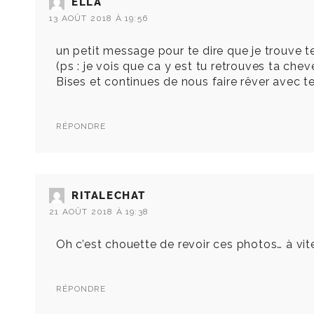
ELLA
13 AOÛT 2018 À 19:56
un petit message pour te dire que je trouve t
(ps : je vois que ca y est tu retrouves ta che
Bises et continues de nous faire rêver avec t
RÉPONDRE
RITALECHAT
21 AOÛT 2018 À 19:38
Oh c’est chouette de revoir ces photos… à vite le
RÉPONDRE