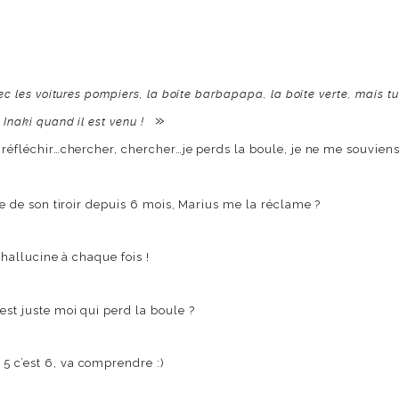
vec les voitures pompiers, la boîte barbapapa, la boîte verte, mais t
»
 Inaki quand il est venu !
i…réfléchir…chercher, chercher…je perds la boule, je ne me souviens
tie de son tiroir depuis 6 mois, Marius me la réclame ?
’hallucine à chaque fois !
est juste moi qui perd la boule ?
5 c’est 6, va comprendre :)