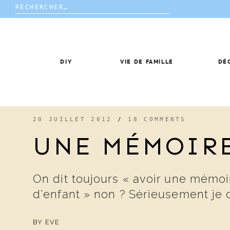
Rechercher :
Skip
to
content
DIY
VIE DE FAMILLE
DÉ
20 JUILLET 2012
/
18 COMMENTS
UNE MÉMOIR
On dit toujours « avoir une mémoir
d’enfant » non ? Sérieusement je 
BY
EVE