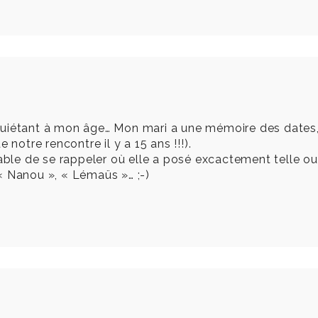
uiétant à mon âge… Mon mari a une mémoire des dates, d
 notre rencontre il y a 15 ans !!!).
able de se rappeler où elle a posé excactement telle ou 
« Nanou », « Lémaüs »… ;-)