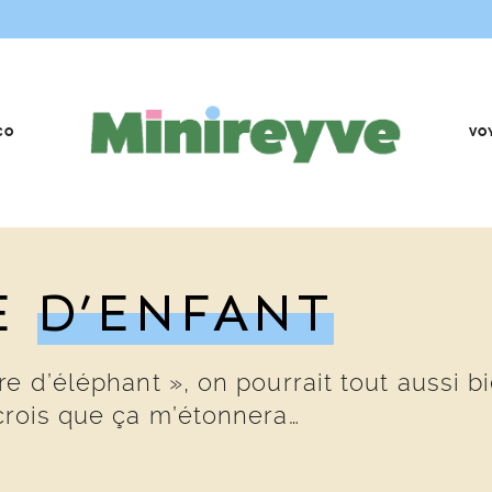
CO
VO
E
D’ENFANT
e d’éléphant », on pourrait tout aussi b
crois que ça m’étonnera…