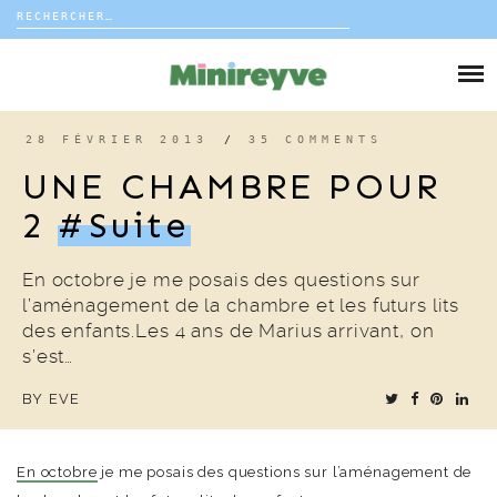
Rechercher :
Skip
to
DIY
content
VIE DE FAMILLE
28 FÉVRIER 2013
/
35 COMMENTS
UNE CHAMBRE POUR
DÉCO
2
#suite
VOYAGE
En octobre je me posais des questions sur
l’aménagement de la chambre et les futurs lits
COUP DE COEUR
des enfants.Les 4 ans de Marius arrivant, on
s’est…
EDITORIAL
BY
EVE
En octobre
je me posais des questions sur l’aménagement de