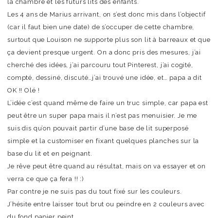
la chambre et les futurs lits des enfants.
Les 4 ans de Marius arrivant, on s’est donc mis dans l’objectif
(car il faut bien une date) de s’occuper de cette chambre,
surtout que Louison ne supporte plus son lit à barreaux et que
ça devient presque urgent. On a donc pris des mesures, j’ai
cherché des idées, j’ai parcouru tout Pinterest, j’ai cogité,
compté, dessiné, discuté…j’ai trouvé une idée, et… papa a dit
OK !! Olé !
L’idée c’est quand même de faire un truc simple, car papa est
peut être un super papa mais il n’est pas menuisier. Je me
suis dis qu’on pouvait partir d’une base de lit superposé
simple et la customiser en fixant quelques planches sur la
base du lit et en peignant.
Je rêve peut être quand au résultat, mais on va essayer et on
verra ce que ça fera !! :)
Par contre je ne suis pas du tout fixé sur les couleurs.
J’hésite entre laisser tout brut ou peindre en 2 couleurs avec
du fond papier peint.