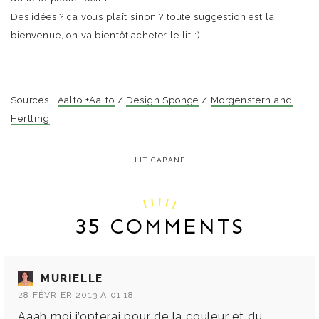
Des idées ? ça vous plaît sinon ? toute suggestion est la
bienvenue, on va bientôt acheter le lit :)
Sources :
Aalto +Aalto
/
Design Sponge
/
Morgenstern and
Hertling
LIT CABANE
35 COMMENTS
MURIELLE
28 FÉVRIER 2013 À 01:18
Aaah moi j’opterai pour de la couleur et du