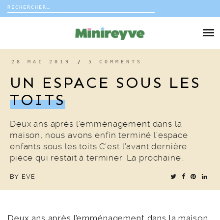
Rechercher :
Skip
to
DIY
content
VIE DE FAMILLE
28 MAI 2019
/
5 COMMENTS
UN ESPACE SOUS LES
DÉCO
TOITS
VOYAGE
Deux ans après l’emménagement dans la
maison, nous avons enfin terminé l’espace
COUP DE COEUR
enfants sous les toits.C’est l’avant dernière
pièce qui restait à terminer. La prochaine…
EDITORIAL
BY
EVE
Deux ans après l’emménagement dans la maison,