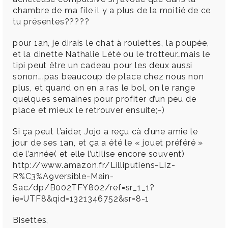
chambre de ma file il y a plus de la moitié de ce
tu présentes?????
pour 1an, je dirais le chat à roulettes, la poupée,
et la dinette Nathalie Lété ou le trotteur…mais le
tipi peut être un cadeau pour les deux aussi
sonon….pas beaucoup de place chez nous non
plus, et quand on en a ras le bol, on le range
quelques semaines pour profiter d’un peu de
place et mieux le retrouver ensuite;-)
Si ça peut t’aider, Jojo a reçu cà d’une amie le
jour de ses 1an, et ça a été le « jouet préféré »
de l’année( et elle l’utilise encore souvent)
http://www.amazon.fr/Lilliputiens-Liz-
R%C3%A9versible-Main-
Sac/dp/B002TFY802/ref=sr_1_1?
ie=UTF8&qid=1321346752&sr=8-1
Bisettes,