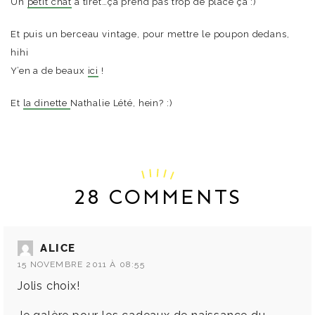
Un
petit chat
à tiret…ça prend pas trop de place ça :)
Et puis un berceau vintage, pour mettre le poupon dedans,
hihi
Y’en a de beaux
ici
!
Et
la dinette
Nathalie Lété, hein? :)
28 COMMENTS
ALICE
15 NOVEMBRE 2011 À 08:55
Jolis choix!