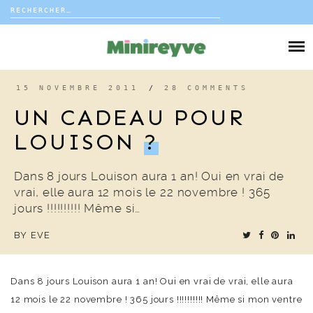
Rechercher :
Skip
to
DIY
content
VIE DE FAMILLE
15 NOVEMBRE 2011
/
28 COMMENTS
UN CADEAU POUR
DÉCO
LOUISON
?
VOYAGE
Dans 8 jours Louison aura 1 an! Oui en vrai de
vrai, elle aura 12 mois le 22 novembre ! 365
COUP DE COEUR
jours !!!!!!!!!! Même si…
BY
EVE
EDITORIAL
Dans 8 jours Louison aura 1 an! Oui en vrai de vrai, elle aura
12 mois le 22 novembre ! 365 jours !!!!!!!!!! Même si mon ventre