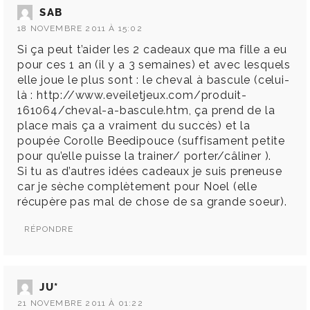
SAB
18 NOVEMBRE 2011 À 15:02
Si ça peut t’aider les 2 cadeaux que ma fille a eu
pour ces 1 an (il y a 3 semaines) et avec lesquels
elle joue le plus sont : le cheval à bascule (celui-
là :
http://www.eveiletjeux.com/produit-
161064/cheval-a-bascule.htm
, ça prend de la
place mais ça a vraiment du succès) et la
poupée Corolle Beedipouce (suffisament petite
pour qu’elle puisse la trainer/ porter/câliner ).
Si tu as d’autres idées cadeaux je suis preneuse
car je sèche complètement pour Noel (elle
récupère pas mal de chose de sa grande soeur).
RÉPONDRE
JU*
21 NOVEMBRE 2011 À 01:22