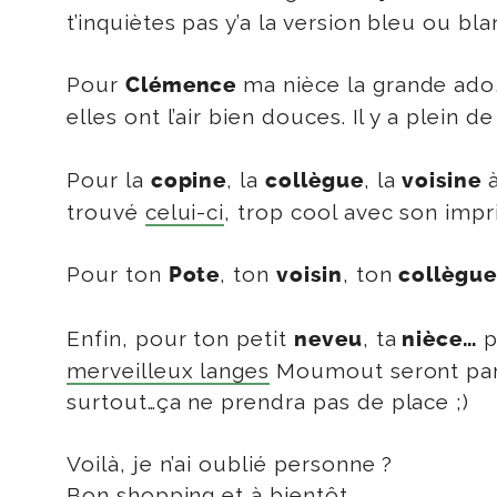
t’inquiètes pas y’a la version bleu ou bl
Pour
ma nièce la grande ado,
Clémence
elles ont l’air bien douces. Il y a plein
Pour la
, la
, la
à
copine
collègue
voisine
trouvé
celui-ci
, trop cool avec son imp
Pour ton
, ton
, ton
Pote
voisin
collègu
Enfin, pour ton petit
, ta
p
neveu
nièce…
merveilleux langes
Moumout seront parfa
surtout…ça ne prendra pas de place ;)
Voilà, je n’ai oublié personne ?
Bon shopping et à bientôt