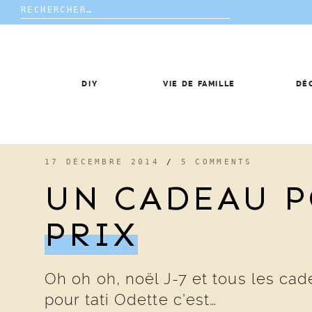
Rechercher :
Skip
to
content
DIY
VIE DE FAMILLE
DÉ
17 DÉCEMBRE 2014
/
5 COMMENTS
UN CADEAU P
PRIX
Oh oh oh, noël J-7 et tous les cad
pour tati Odette c’est…