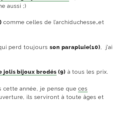
e aussi ;)
comme celles de l’archiduchesse…et
)
 qui perd toujours
, j’ai
son parapluie(10)
à tous les prix.
e jolis bijoux brodés
(9)
s cette année, je pense que
ces
erture, ils serviront à toute âges et