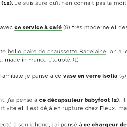
Je suis sure qu’il n’en connait pas la mo
?
(12).
e avec
(8) très moderne et des
ce service à café
tte
belle paire de chaussette Badelaine
, on a 
 du made in France c’teuplé. (1)
 familiale je pense à ce
(5)
vase en verre isolia
t, j’ai pensé à
, i
ce décapsuleur babyfoot (2)
part vite et il est déjà en rupture chez Fleux, 
ecté à son iphone, j’ai pensé à
ce chargeur de