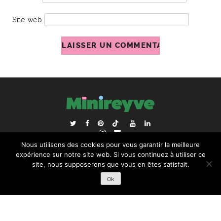
Site web
ACCUEIL
BLOGROLL
Nous utilisons des cookies pour vous garantir la meilleure
RECHERCHER :
expérience sur notre site web. Si vous continuez à utiliser ce
site, nous supposerons que vous en êtes satisfait.
Ok
COPYRIGHT © 2026 | ALL RIGHTS RESERVED |
DESIGNÉ
PAR STUDIO PIXEL MAGIQUE