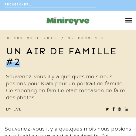
Rechercher :
Skip
to
DIY
content
VIE DE FAMILLE
8 NOVEMBRE 2013
/
35 COMMENTS
UN AIR DE FAMILLE
DÉCO
#2
VOYAGE
Souvenez-vous il y a quelques mois nous
posions pour Kiabi pour un portrait de famille.
COUP DE COEUR
Ce shooting en famille était l’occasion de faire
des photos…
EDITORIAL
BY
EVE
Souvenez-vous
il y a quelques mois nous posions