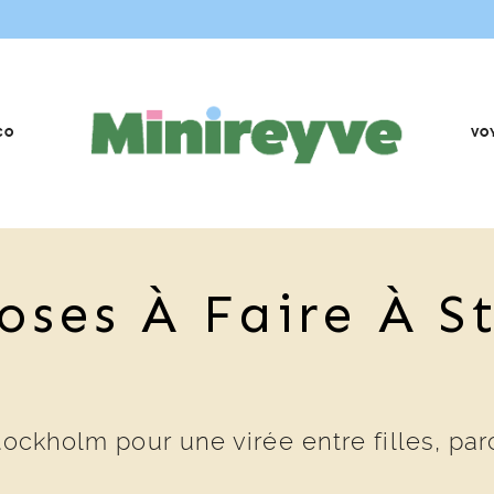
CO
VO
oses À Faire À S
tockholm pour une virée entre filles, p