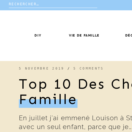
Rechercher :
Skip
to
content
DIY
VIE DE FAMILLE
DÉ
5 NOVEMBRE 2019
/
5 COMMENTS
Top 10 Des Ch
Famille
En juillet j’ai emmené Louison à S
avec un seul enfant, parce que je…