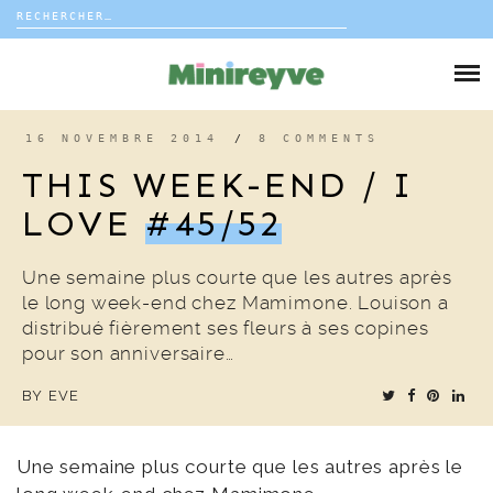
Rechercher :
Skip
to
DIY
content
VIE DE FAMILLE
16 NOVEMBRE 2014
/
8 COMMENTS
THIS WEEK-END / I
DÉCO
LOVE
#45/52
VOYAGE
Une semaine plus courte que les autres après
le long week-end chez Mamimone. Louison a
COUP DE COEUR
distribué fièrement ses fleurs à ses copines
pour son anniversaire…
EDITORIAL
BY
EVE
Une semaine plus courte que les autres après le