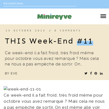
Rechercher :
Skip
to
DIY
content
VIE DE FAMILLE
13 OCTOBRE 2013
/
8 COMMENTS
THIS Week-End
#11
DÉCO
Ce week-end il a fait froid, très froid même
VOYAGE
pour octobre vous avez remarqué ? Mais cela
ne nous a pas empêché de sortir. On…
COUP DE COEUR
BY
EVE
EDITORIAL
Ce week-end il a fait froid, très froid même pour
octobre vous avez remarqué ? Mais cela ne nous
a pas empêché de sortir. On est même allé voir