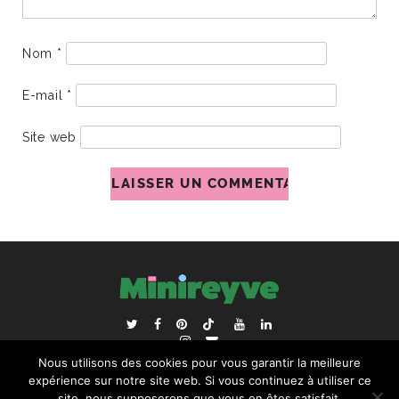
Nom
*
E-mail
*
Site web
ACCUEIL
BLOGROLL
Nous utilisons des cookies pour vous garantir la meilleure
RECHERCHER :
expérience sur notre site web. Si vous continuez à utiliser ce
site, nous supposerons que vous en êtes satisfait.