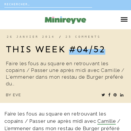
Rechercher :
Skip
to
DIY
content
VIE DE FAMILLE
26 JANVIER 2014
/
25 COMMENTS
THIS WEEK
#04/52
DÉCO
Faire les fous au square en retrouvant les
VOYAGE
copains / Passer une après midi avec Camille /
L’emmener dans mon restau de Burger préféré
COUP DE COEUR
du…
BY
EVE
EDITORIAL
Faire les fous au square en retrouvant les
copains / Passer une après midi avec
Camille
/
L’emmener dans
mon restau de Burger
préféré