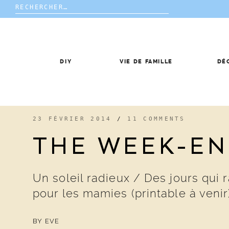
Rechercher :
Skip
to
content
DIY
VIE DE FAMILLE
DÉ
23 FÉVRIER 2014
/
11 COMMENTS
THE WEEK-E
Un soleil radieux / Des jours qui
pour les mamies (printable à venir
BY
EVE