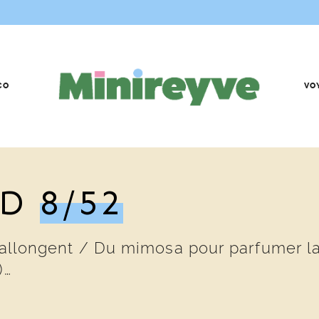
CO
VO
ND
8/52
 rallongent / Du mimosa pour parfumer l
)…