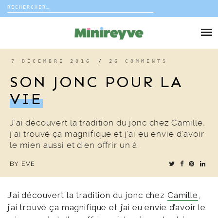
Rechercher :
Skip
to
DIY
content
VIE DE FAMILLE
7 DÉCEMBRE 2016
/
26 COMMENTS
SON JONC POUR LA
DÉCO
VIE
VOYAGE
J’ai découvert la tradition du jonc chez Camille,
j’ai trouvé ça magnifique et j’ai eu envie d’avoir
COUP DE COEUR
le mien aussi et d’en offrir un à…
BY
EVE
EDITORIAL
J’ai découvert la tradition du jonc chez
Camille
,
j’ai trouvé ça magnifique et j’ai eu envie d’avoir le