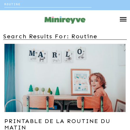
Rechercher :
Skip
to
DIY
content
VIE DE FAMILLE
Search Results For:
Routine
DÉCO
VOYAGE
COUP DE COEUR
EDITORIAL
PRINTABLE DE LA ROUTINE DU
MATIN