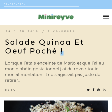
Rechercher :
Skip
to
DIY
content
VIE DE FAMILLE
24 JUIN 2019
/
2 COMMENTS
Salade Quinoa Et
DÉCO
Oeuf Poché
!
VOYAGE
Lorsque j’étais enceinte de Marlo et que j’ai eu
mon diabète gestationnel j’ai du revoir toute
COUP DE COEUR
mon alimentation. Il ne s’agissait pas juste de
retirer…
EDITORIAL
BY
EVE