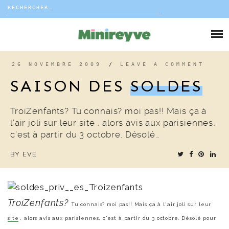
Rechercher :
Skip
to
DIY
content
VIE DE FAMILLE
26 NOVEMBRE 2009
/
LEAVE A COMMENT
SAISON DES
SOLDES
DÉCO
TroiZenfants? Tu connais? moi pas!! Mais ça à
VOYAGE
l’air joli sur leur site , alors avis aux parisiennes,
c’est à partir du 3 octobre. Désolé…
COUP DE COEUR
BY
EVE
EDITORIAL
TroiZenfants?
Tu connais? moi pas!! Mais ça à l'air joli sur leur
site
, alors avis aux parisiennes, c'est à partir du 3 octobre. Désolé pour