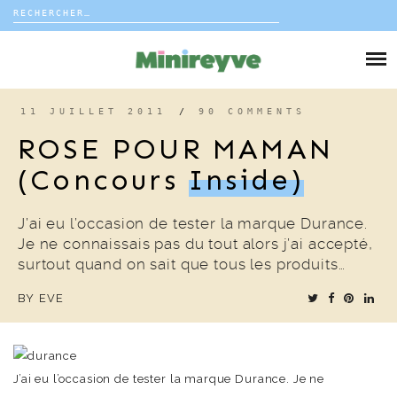
Rechercher :
Skip
to
DIY
content
VIE DE FAMILLE
11 JUILLET 2011
/
90 COMMENTS
ROSE POUR MAMAN
DÉCO
(concours
Inside)
VOYAGE
J’ai eu l’occasion de tester la marque Durance.
Je ne connaissais pas du tout alors j’ai accepté,
COUP DE COEUR
surtout quand on sait que tous les produits…
BY
EVE
EDITORIAL
J’ai eu l’occasion de tester la marque Durance. Je ne