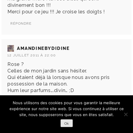
divinement bon !!!
Merci pour ce jeu !!! Je croise les doigts !
RÉPONDRE
AMANDINEBYDIDINE
12 JUILLET 2011 À 22:00
Rose ?
Celles de mon jardin sans hésiter.
Qui étaient déjà là lorsque nous avons pris
possession de la maison.
Hum leur parfums….divin… ;D
( la Durance j’adore et l’usine est a 10 min de
Nous utilisons des cookies pour vous garantir la meilleure
expérience sur notre site web. Si vous continuez à utiliser ce
chez moi, j’aime bcp tout ce qu’ils font )
site, nous supposerons que vous en êtes satisfait.
RÉPONDRE
Ok