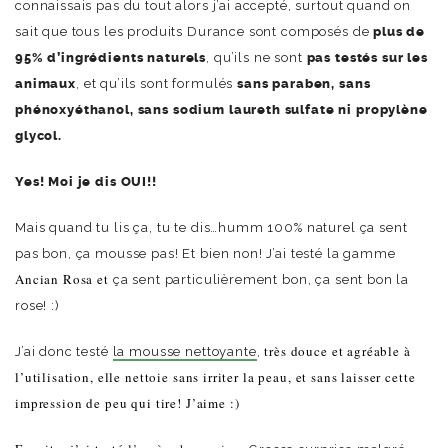
connaissais pas du tout alors j’ai accepté, surtout quand on
sait que tous les produits Durance sont composés de
plus de
95% d’ingrédients naturels
, qu’ils ne sont
pas testés sur les
animaux
, et qu’ils sont formulés
sans paraben, sans
phénoxyéthanol, sans sodium laureth sulfate ni propylène
glycol.
Yes! Moi je dis OUI!!
Mais quand tu lis ça, tu te dis…humm 100% naturel ça sent
pas bon, ça mousse pas! Et bien non! J’ai testé la gamme
Ancian Rosa et
ça sent particulièrement bon, ça sent bon la
rose! :)
très douce et agréable à
J’ai donc testé
la mousse nettoyante
,
l’utilisation, elle nettoie sans irriter la peau, et sans laisser cette
impression de peu qui tire! J’aime :)