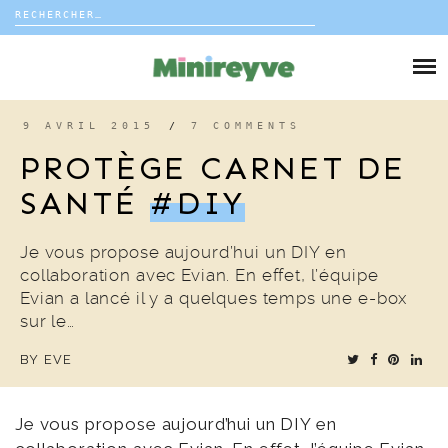
Rechercher :
Skip
to
DIY
content
VIE DE FAMILLE
9 AVRIL 2015
/
7 COMMENTS
PROTÈGE CARNET DE
DÉCO
SANTÉ
#DIY
VOYAGE
Je vous propose aujourd’hui un DIY en
collaboration avec Evian. En effet, l’équipe
COUP DE COEUR
Evian a lancé il y a quelques temps une e-box
sur le…
EDITORIAL
BY
EVE
Je vous propose aujourd’hui un DIY en