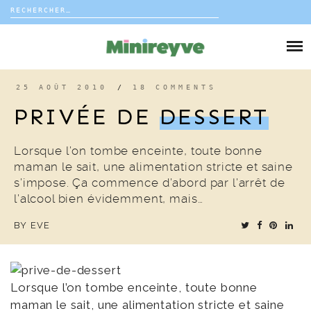
Rechercher :
Skip
to
DIY
content
VIE DE FAMILLE
25 AOÛT 2010
/
18 COMMENTS
PRIVÉE DE
DESSERT
DÉCO
Lorsque l’on tombe enceinte, toute bonne
VOYAGE
maman le sait, une alimentation stricte et saine
s’impose. Ça commence d’abord par l’arrêt de
COUP DE COEUR
l’alcool bien évidemment, mais…
BY
EVE
EDITORIAL
Lorsque l’on tombe enceinte, toute bonne
maman le sait, une alimentation stricte et saine