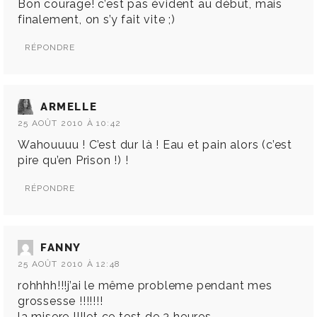
Bon courage! c’est pas évident au début, mais
finalement, on s’y fait vite ;)
RÉPONDRE
ARMELLE
25 AOÛT 2010 À 10:42
Wahouuuu ! C’est dur là ! Eau et pain alors (c’est
pire qu’en Prison !) !
RÉPONDRE
FANNY
25 AOÛT 2010 À 12:48
rohhhh!!!j’ai le même probleme pendant mes
grossesse !!!!!!!
la misere !!!!et ce test de 3 heures