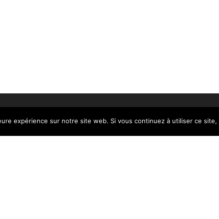
eure expérience sur notre site web. Si vous continuez à utiliser ce sit
 © 2026 | ALL RIGHTS RESERVED |
DESIGNÉ PAR STUDIO PIX