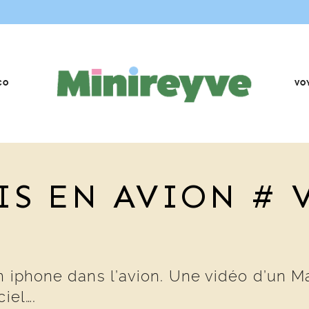
CO
VO
S EN AVION # V
n iphone dans l’avion. Une vidéo d’un M
iel….