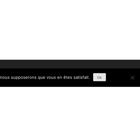
ACCUEIL
BLOGROLL
e, nous supposerons que vous en êtes satisfait.
Ok
RECHERCHER :
EL MAGIQUE