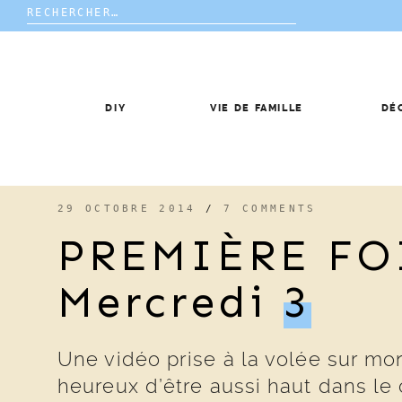
Rechercher :
Skip
to
content
DIY
VIE DE FAMILLE
DÉ
29 OCTOBRE 2014
/
7 COMMENTS
PREMIÈRE FOI
Mercredi
3
Une vidéo prise à la volée sur mo
heureux d’être aussi haut dans le c