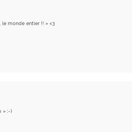
 le monde entier !! » <3
 » :-)