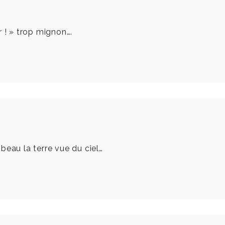
r ! » trop mignon….
t beau la terre vue du ciel…