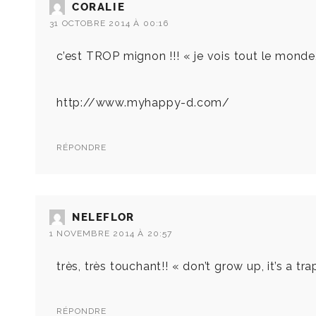
CORALIE
31 OCTOBRE 2014 À 00:16
c’est TROP mignon !!! « je vois tout le monde,
http://www.myhappy-d.com/
RÉPONDRE
NELEFLOR
1 NOVEMBRE 2014 À 20:57
très, très touchant!! « don’t grow up, it’s a trap
RÉPONDRE