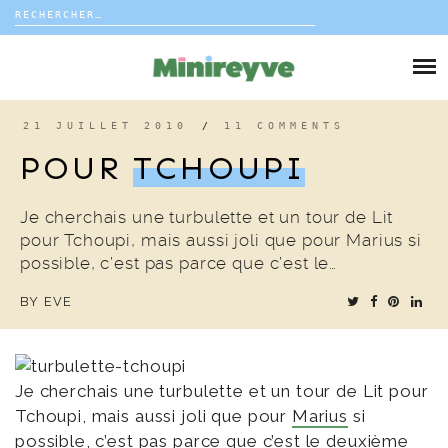
Rechercher :
Skip
to
DIY
content
VIE DE FAMILLE
21 JUILLET 2010
/
11 COMMENTS
POUR
TCHOUPI
DÉCO
Je cherchais une turbulette et un tour de Lit
VOYAGE
pour Tchoupi, mais aussi joli que pour Marius si
possible, c’est pas parce que c’est le…
COUP DE COEUR
BY
EVE
EDITORIAL
Je cherchais une turbulette et un tour de Lit pour
Tchoupi, mais aussi joli que pour
Marius
si
possible, c’est pas parce que c’est le deuxième