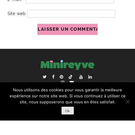
Site web
ACCUEIL
BLOGROLL
Nous utilisons des cookies pour vous garantir la meilleure
RECHERCHER :
expérience sur notre site web. Si vous continuez à utiliser ce
site, nous supposerons que vous en êtes satisfait.
Ok
COPYRIGHT © 2026 | ALL RIGHTS RESERVED |
DESIGNÉ
PAR STUDIO PIXEL MAGIQUE